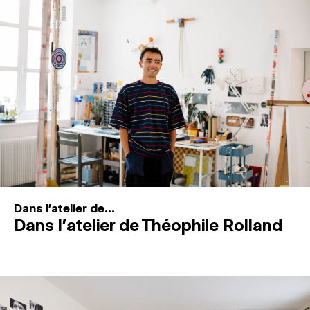
MAGAZINE
ESPACES DE PRATIQUE ARTISTIQUE
↓
Recherche
Connexion
↓
Dans l'atelier de...
Dans l’atelier de Théophile Rolland