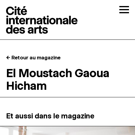
Skip to content
Togg
APPELS À CANDIDATURES
← Retour au magazine
LA CITÉ
↓
El Moustach Gaoua
Hicham
RÉSIDENCES
↓
ATELIERS OUVERTS
Et aussi dans le magazine
PROGRAMMATION