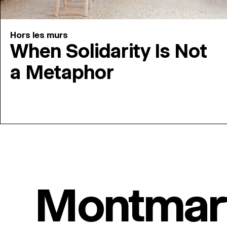
Hors les murs
When Solidarity Is Not
a Metaphor
Montmar