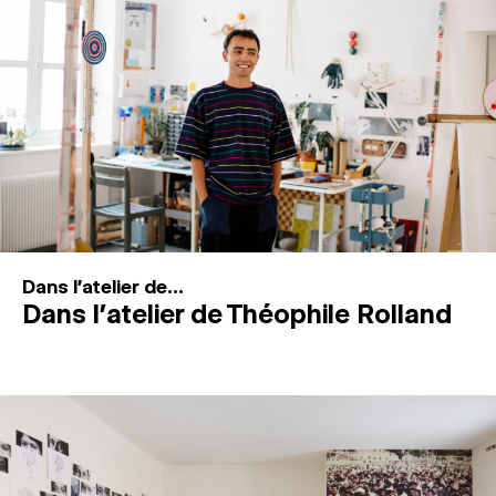
MAGAZINE
ESPACES DE PRATIQUE ARTISTIQUE
↓
Recherche
Connexion
↓
Dans l'atelier de...
Dans l’atelier de Théophile Rolland