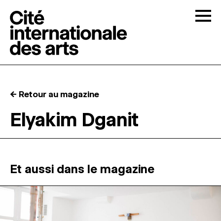
Skip to content
Togg
APPELS À CANDIDATURES
← Retour au magazine
LA CITÉ
↓
Elyakim Dganit
RÉSIDENCES
↓
ATELIERS OUVERTS
Et aussi dans le magazine
PROGRAMMATION