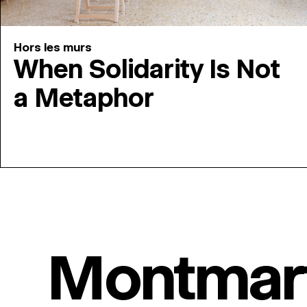
Hors les murs
When Solidarity Is Not
a Metaphor
Montmar