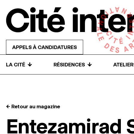
Skip to content
APPELS À CANDIDATURES
↓
↓
LA CITÉ
RÉSIDENCES
ATELIE
← Retour au magazine
Entezamirad 