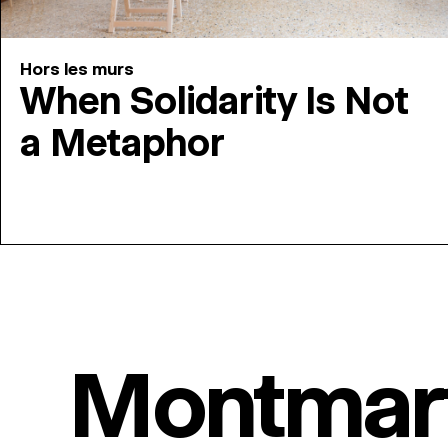
Hors les murs
When Solidarity Is Not
a Metaphor
Montmar