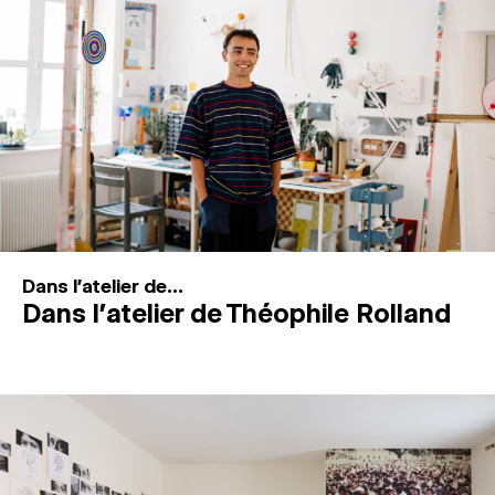
MAGAZINE
ESPACES DE PRATIQUE ARTISTIQUE
↓
Recherche
Connexion
↓
Dans l'atelier de...
Dans l’atelier de Théophile Rolland