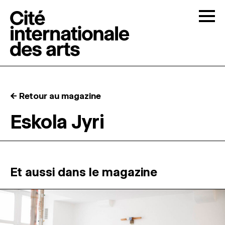
Skip to content
Togg
APPELS À CANDIDATURES
← Retour au magazine
LA CITÉ
↓
Eskola Jyri
RÉSIDENCES
↓
ATELIERS OUVERTS
Et aussi dans le magazine
PROGRAMMATION