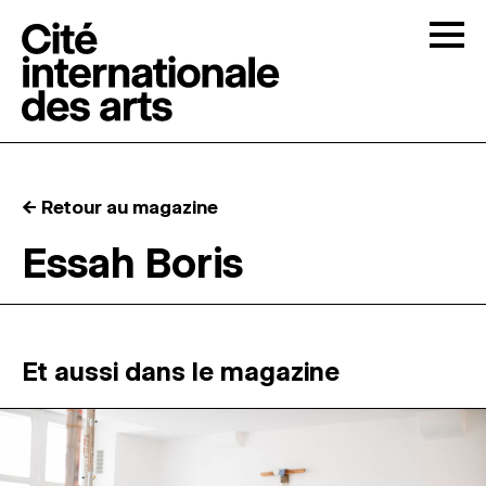
Skip to content
Togg
APPELS À CANDIDATURES
← Retour au magazine
LA CITÉ
↓
Essah Boris
RÉSIDENCES
↓
ATELIERS OUVERTS
Et aussi dans le magazine
PROGRAMMATION