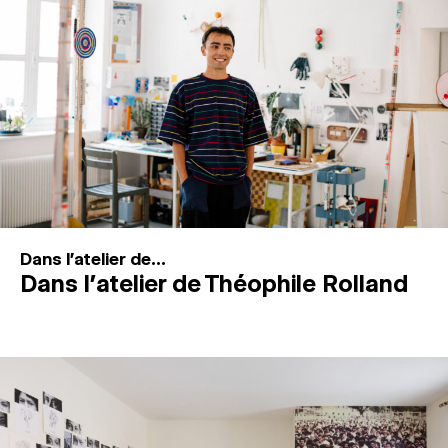
MAGAZINE
ESPACES DE PRATIQUE ARTISTIQUE
↓
Recherche
Connexion
↓
Dans l'atelier de...
Dans l’atelier de Théophile Rolland