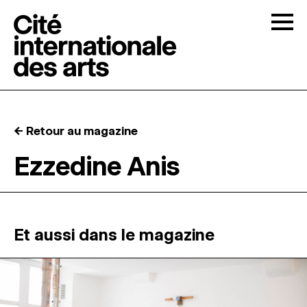
Skip to content
Togg
APPELS À CANDIDATURES
← Retour au magazine
LA CITÉ
↓
Ezzedine Anis
RÉSIDENCES
↓
ATELIERS OUVERTS
Et aussi dans le magazine
PROGRAMMATION