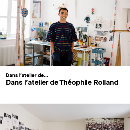
MAGAZINE
ESPACES DE PRATIQUE ARTISTIQUE
↓
Recherche
Connexion
↓
Dans l'atelier de...
Dans l’atelier de Théophile Rolland