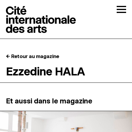
Skip to content
Togg
APPELS À CANDIDATURES
← Retour au magazine
LA CITÉ
↓
Ezzedine HALA
RÉSIDENCES
↓
ATELIERS OUVERTS
Et aussi dans le magazine
PROGRAMMATION