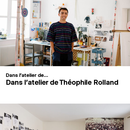
MAGAZINE
ESPACES DE PRATIQUE ARTISTIQUE
↓
Recherche
Connexion
↓
Dans l'atelier de...
Dans l’atelier de Théophile Rolland