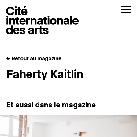
Skip to content
Togg
APPELS À CANDIDATURES
← Retour au magazine
LA CITÉ
↓
Faherty Kaitlin
RÉSIDENCES
↓
ATELIERS OUVERTS
Et aussi dans le magazine
PROGRAMMATION