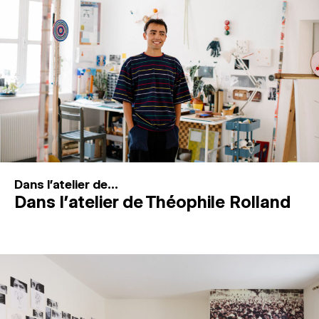
MAGAZINE
ESPACES DE PRATIQUE ARTISTIQUE
↓
Recherche
Connexion
↓
Dans l'atelier de...
Dans l’atelier de Théophile Rolland