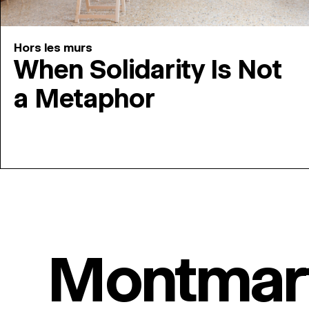
Hors les murs
When Solidarity Is Not
a Metaphor
Montmar