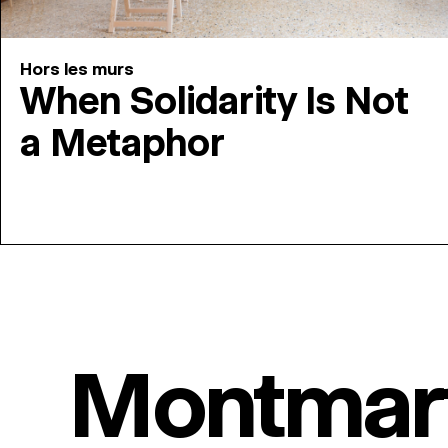
Hors les murs
When Solidarity Is Not
a Metaphor
Montmar