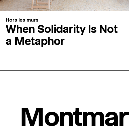
Hors les murs
When Solidarity Is Not
a Metaphor
Montmar