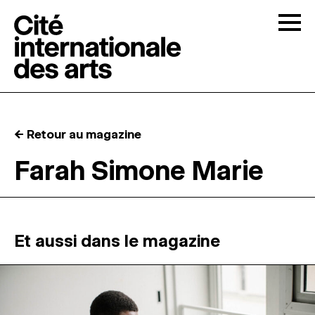
Skip to content
Togg
APPELS À CANDIDATURES
← Retour au magazine
LA CITÉ
↓
Farah Simone Marie
RÉSIDENCES
↓
ATELIERS OUVERTS
Et aussi dans le magazine
PROGRAMMATION