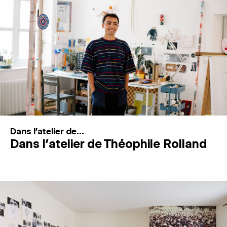
MAGAZINE
ESPACES DE PRATIQUE ARTISTIQUE
↓
Recherche
Connexion
↓
Dans l'atelier de...
Dans l’atelier de Théophile Rolland