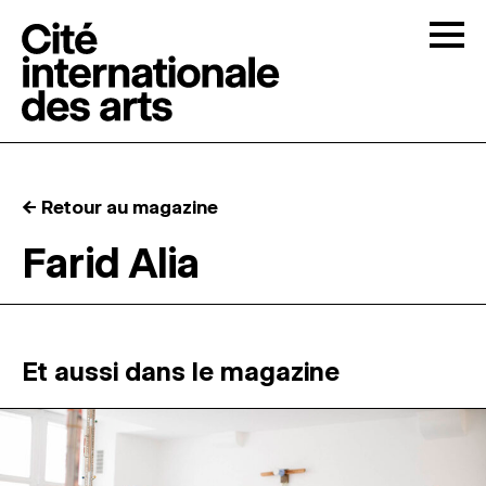
Skip to content
Togg
APPELS À CANDIDATURES
← Retour au magazine
LA CITÉ
↓
Farid Alia
RÉSIDENCES
↓
ATELIERS OUVERTS
Et aussi dans le magazine
PROGRAMMATION