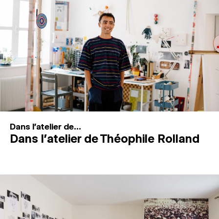
MAGAZINE
ESPACES DE PRATIQUE ARTISTIQUE
↓
Recherche
Connexion
↓
Dans l'atelier de...
Dans l’atelier de Théophile Rolland