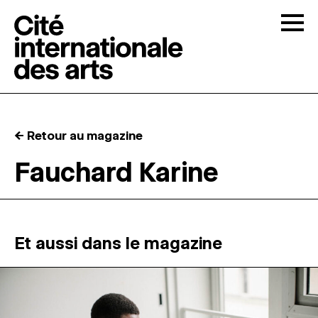
Skip to content
Togg
APPELS À CANDIDATURES
← Retour au magazine
LA CITÉ
↓
Fauchard Karine
RÉSIDENCES
↓
ATELIERS OUVERTS
Et aussi dans le magazine
PROGRAMMATION