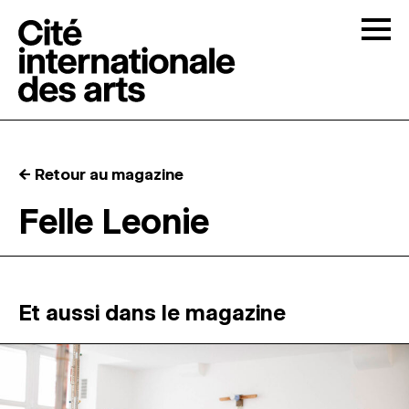
Skip to content
Togg
APPELS À CANDIDATURES
← Retour au magazine
LA CITÉ
↓
Felle Leonie
RÉSIDENCES
↓
ATELIERS OUVERTS
Et aussi dans le magazine
PROGRAMMATION