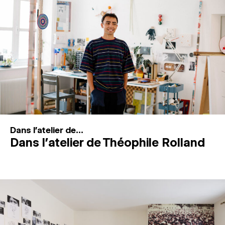
MAGAZINE
ESPACES DE PRATIQUE ARTISTIQUE
↓
Recherche
Connexion
↓
Dans l'atelier de...
Dans l’atelier de Théophile Rolland