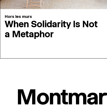
Hors les murs
When Solidarity Is Not
a Metaphor
Montmar