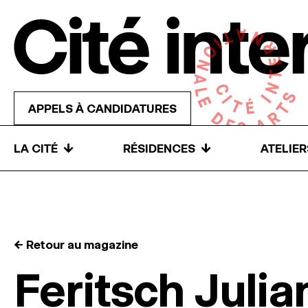
Skip to content
APPELS À CANDIDATURES
↓
↓
LA CITÉ
RÉSIDENCES
ATELIE
← Retour au magazine
Feritsch Julia