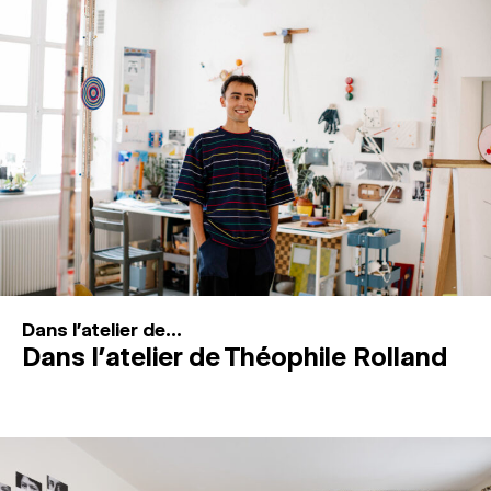
MAGAZINE
ESPACES DE PRATIQUE ARTISTIQUE
↓
Recherche
Connexion
↓
Dans l'atelier de...
Dans l’atelier de Théophile Rolland