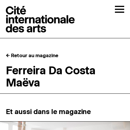
Skip to content
Togg
APPELS À CANDIDATURES
← Retour au magazine
LA CITÉ
↓
Ferreira Da Costa
Maëva
RÉSIDENCES
↓
ATELIERS OUVERTS
Et aussi dans le magazine
PROGRAMMATION