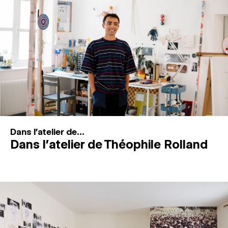
MAGAZINE
ESPACES DE PRATIQUE ARTISTIQUE
↓
Recherche
Connexion
↓
Dans l'atelier de...
Dans l’atelier de Théophile Rolland