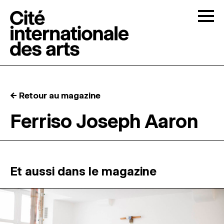
Skip to content
Togg
APPELS À CANDIDATURES
← Retour au magazine
LA CITÉ
↓
Ferriso Joseph Aaron
RÉSIDENCES
↓
ATELIERS OUVERTS
Et aussi dans le magazine
PROGRAMMATION