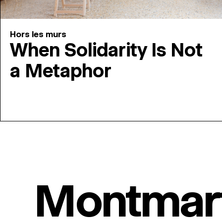
Hors les murs
When Solidarity Is Not
a Metaphor
Montmar