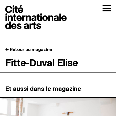
Skip to content
Togg
APPELS À CANDIDATURES
← Retour au magazine
LA CITÉ
↓
Fitte-Duval Elise
RÉSIDENCES
↓
ATELIERS OUVERTS
Et aussi dans le magazine
PROGRAMMATION