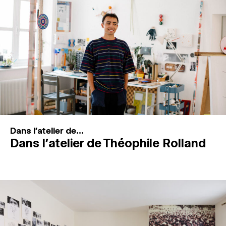
MAGAZINE
ESPACES DE PRATIQUE ARTISTIQUE
↓
Recherche
Connexion
↓
Dans l'atelier de...
Dans l’atelier de Théophile Rolland