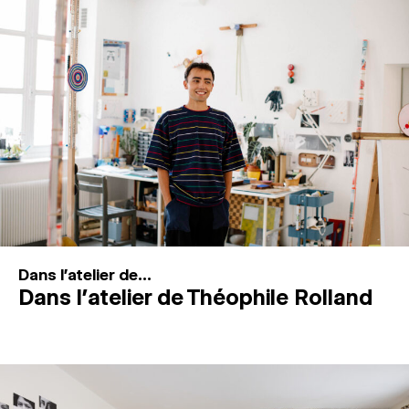
MAGAZINE
ESPACES DE PRATIQUE ARTISTIQUE
↓
Recherche
Connexion
↓
Dans l'atelier de...
Dans l’atelier de Théophile Rolland