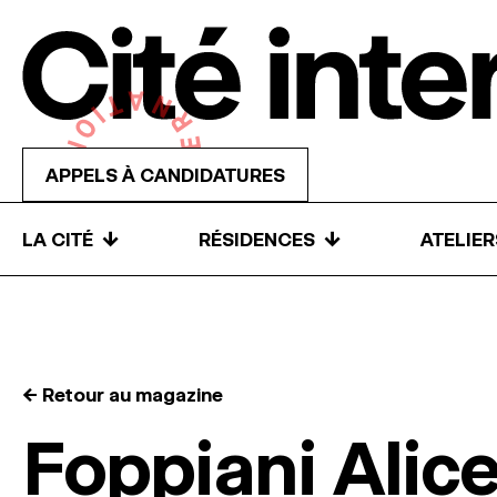
Skip to content
APPELS À CANDIDATURES
↓
↓
LA CITÉ
RÉSIDENCES
ATELIE
← Retour au magazine
Foppiani Alic