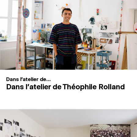
MAGAZINE
ESPACES DE PRATIQUE ARTISTIQUE
↓
Recherche
Connexion
↓
Dans l'atelier de...
Dans l’atelier de Théophile Rolland