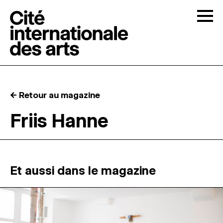
Skip to content
Togg
APPELS À CANDIDATURES
← Retour au magazine
LA CITÉ
↓
Friis Hanne
RÉSIDENCES
↓
ATELIERS OUVERTS
Et aussi dans le magazine
PROGRAMMATION