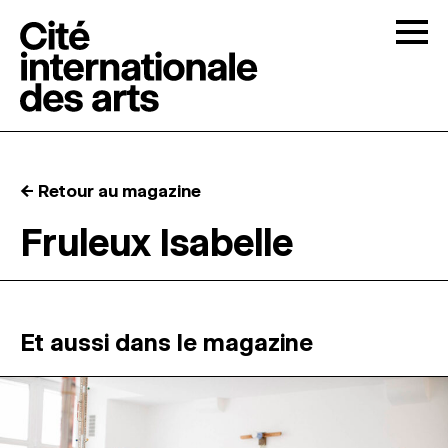
Skip to content
Togg
APPELS À CANDIDATURES
← Retour au magazine
LA CITÉ
↓
Fruleux Isabelle
RÉSIDENCES
↓
ATELIERS OUVERTS
Et aussi dans le magazine
PROGRAMMATION