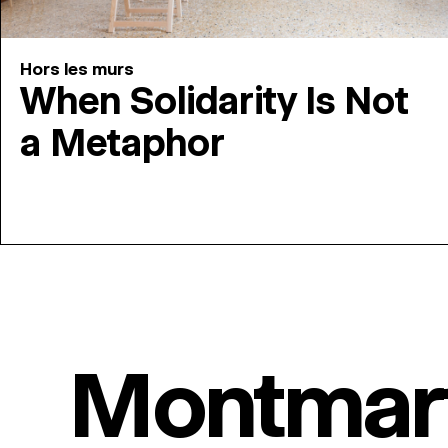
Hors les murs
When Solidarity Is Not
a Metaphor
Montmar