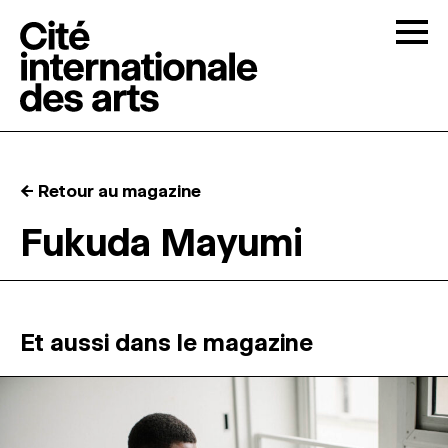
Skip to content
Togg
APPELS À CANDIDATURES
← Retour au magazine
LA CITÉ
↓
Fukuda Mayumi
RÉSIDENCES
↓
ATELIERS OUVERTS
Et aussi dans le magazine
PROGRAMMATION