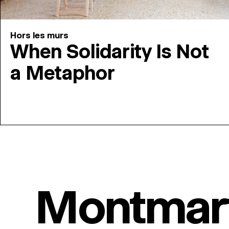
Hors les murs
When Solidarity Is Not
a Metaphor
Montmar