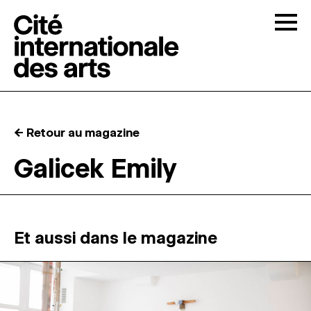
Skip to content
Togg
APPELS À CANDIDATURES
← Retour au magazine
LA CITÉ
↓
Galicek Emily
RÉSIDENCES
↓
ATELIERS OUVERTS
Et aussi dans le magazine
PROGRAMMATION