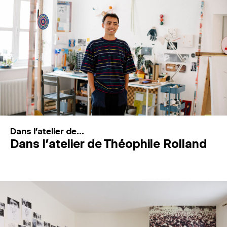
MAGAZINE
ESPACES DE PRATIQUE ARTISTIQUE
↓
Recherche
Connexion
↓
Dans l'atelier de...
Dans l’atelier de Théophile Rolland