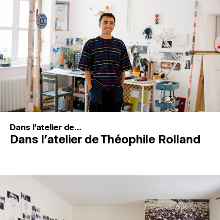
MAGAZINE
ESPACES DE PRATIQUE ARTISTIQUE
↓
Recherche
Connexion
↓
Dans l'atelier de...
Dans l’atelier de Théophile Rolland