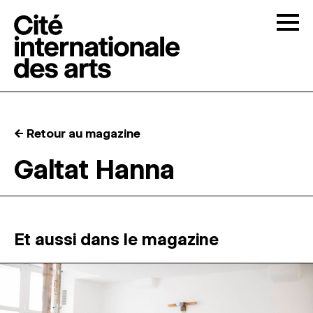
Skip to content
Togg
APPELS À CANDIDATURES
← Retour au magazine
LA CITÉ
↓
Galtat Hanna
RÉSIDENCES
↓
ATELIERS OUVERTS
Et aussi dans le magazine
PROGRAMMATION