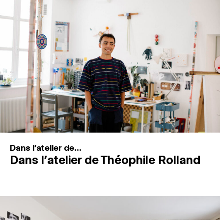
MAGAZINE
ESPACES DE PRATIQUE ARTISTIQUE
↓
Recherche
Connexion
↓
Dans l'atelier de...
Dans l’atelier de Théophile Rolland