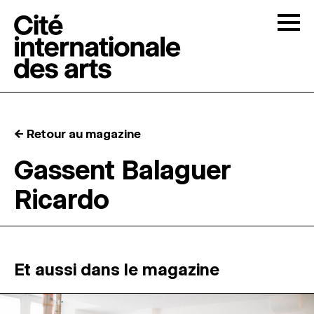
Skip to content
Togg
APPELS À CANDIDATURES
← Retour au magazine
LA CITÉ
↓
Gassent Balaguer
Ricardo
RÉSIDENCES
↓
ATELIERS OUVERTS
Et aussi dans le magazine
PROGRAMMATION