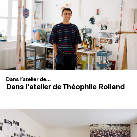
MAGAZINE
ESPACES DE PRATIQUE ARTISTIQUE
↓
Recherche
Connexion
↓
Dans l'atelier de...
Dans l’atelier de Théophile Rolland