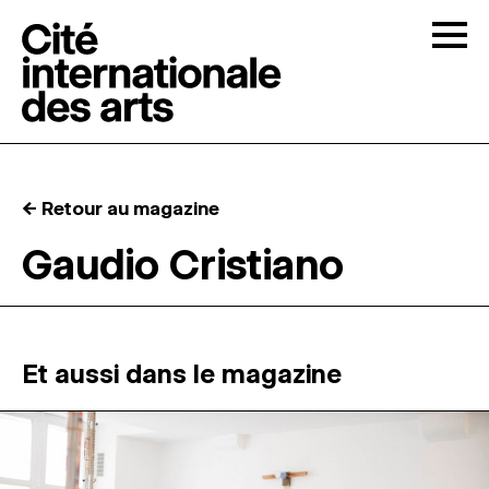
Skip to content
Togg
APPELS À CANDIDATURES
← Retour au magazine
LA CITÉ
↓
Gaudio Cristiano
RÉSIDENCES
↓
ATELIERS OUVERTS
Et aussi dans le magazine
PROGRAMMATION