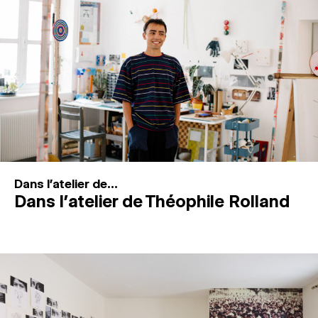
MAGAZINE
ESPACES DE PRATIQUE ARTISTIQUE
↓
Recherche
Connexion
↓
Dans l'atelier de...
Dans l’atelier de Théophile Rolland