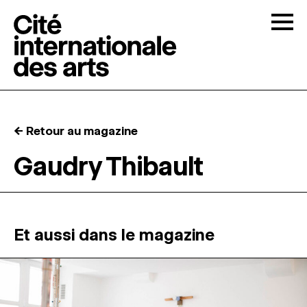
Skip to content
Togg
APPELS À CANDIDATURES
← Retour au magazine
LA CITÉ
↓
Gaudry Thibault
RÉSIDENCES
↓
ATELIERS OUVERTS
Et aussi dans le magazine
PROGRAMMATION