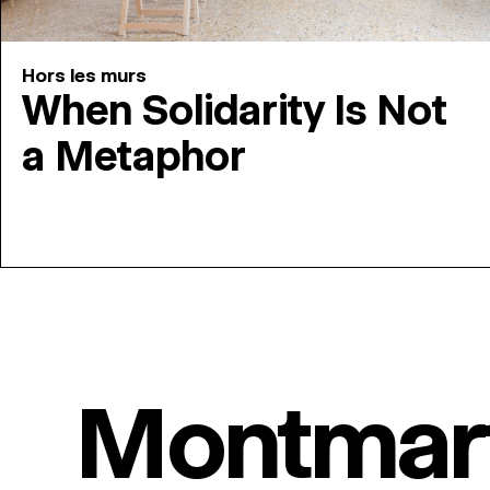
Hors les murs
When Solidarity Is Not
a Metaphor
Montmar