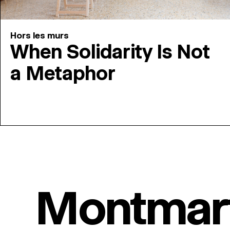
Hors les murs
When Solidarity Is Not
a Metaphor
Montmar