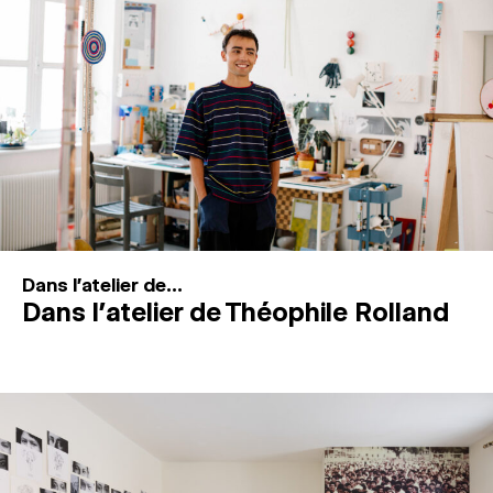
MAGAZINE
ESPACES DE PRATIQUE ARTISTIQUE
↓
Recherche
Connexion
↓
Dans l'atelier de...
Dans l’atelier de Théophile Rolland