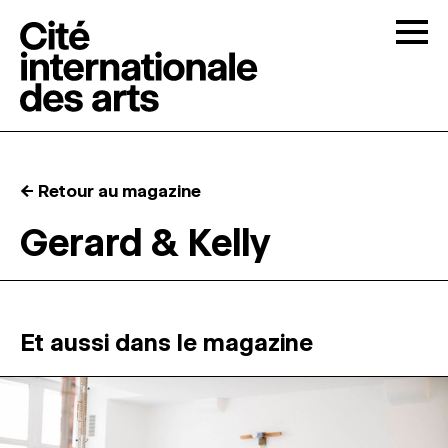
Skip to content
Togg
APPELS À CANDIDATURES
← Retour au magazine
LA CITÉ
↓
Gerard & Kelly
RÉSIDENCES
↓
ATELIERS OUVERTS
Et aussi dans le magazine
PROGRAMMATION