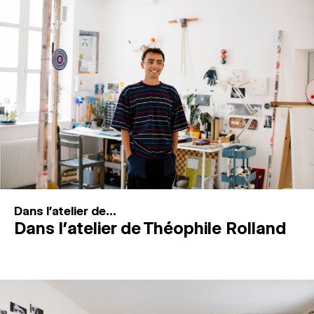
MAGAZINE
ESPACES DE PRATIQUE ARTISTIQUE
↓
Recherche
Connexion
↓
Dans l'atelier de...
Dans l’atelier de Théophile Rolland