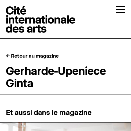
Skip to content
Togg
APPELS À CANDIDATURES
← Retour au magazine
LA CITÉ
↓
Gerharde-Upeniece
Ginta
RÉSIDENCES
↓
ATELIERS OUVERTS
Et aussi dans le magazine
PROGRAMMATION