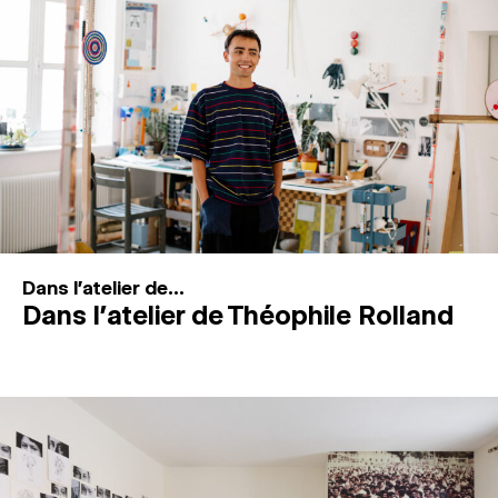
MAGAZINE
ESPACES DE PRATIQUE ARTISTIQUE
↓
Recherche
Connexion
↓
Dans l'atelier de...
Dans l’atelier de Théophile Rolland