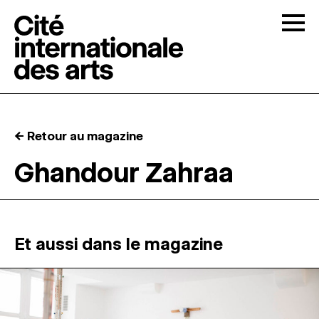
Skip to content
Togg
APPELS À CANDIDATURES
← Retour au magazine
LA CITÉ
↓
Ghandour Zahraa
RÉSIDENCES
↓
ATELIERS OUVERTS
Et aussi dans le magazine
PROGRAMMATION