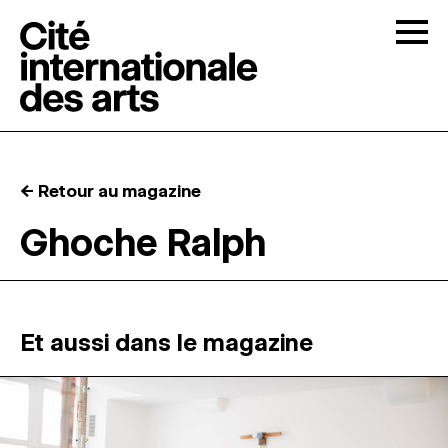
Skip to content
Togg
APPELS À CANDIDATURES
← Retour au magazine
LA CITÉ
↓
Ghoche Ralph
RÉSIDENCES
↓
ATELIERS OUVERTS
Et aussi dans le magazine
PROGRAMMATION