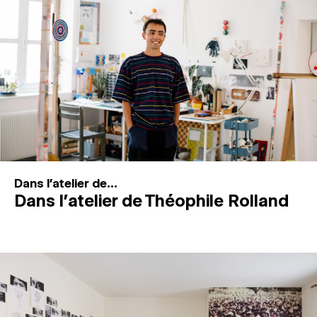
MAGAZINE
ESPACES DE PRATIQUE ARTISTIQUE
↓
Recherche
Connexion
↓
Dans l'atelier de...
Dans l’atelier de Théophile Rolland