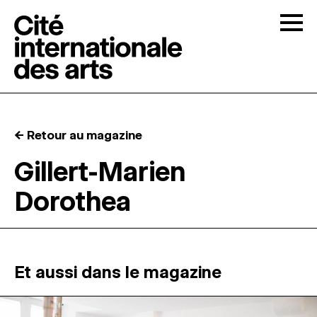
Skip to content
Togg
APPELS À CANDIDATURES
← Retour au magazine
LA CITÉ
↓
Gillert-Marien
Dorothea
RÉSIDENCES
↓
ATELIERS OUVERTS
Et aussi dans le magazine
PROGRAMMATION