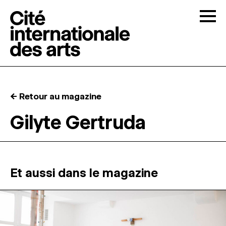
Skip to content
Togg
APPELS À CANDIDATURES
← Retour au magazine
LA CITÉ
↓
Gilyte Gertruda
RÉSIDENCES
↓
ATELIERS OUVERTS
Et aussi dans le magazine
PROGRAMMATION