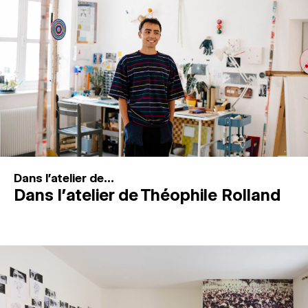
MAGAZINE
ESPACES DE PRATIQUE ARTISTIQUE
↓
Recherche
Connexion
↓
Dans l'atelier de...
Dans l’atelier de Théophile Rolland