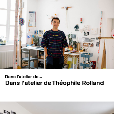
MAGAZINE
ESPACES DE PRATIQUE ARTISTIQUE
↓
Recherche
Connexion
↓
Dans l'atelier de...
Dans l’atelier de Théophile Rolland