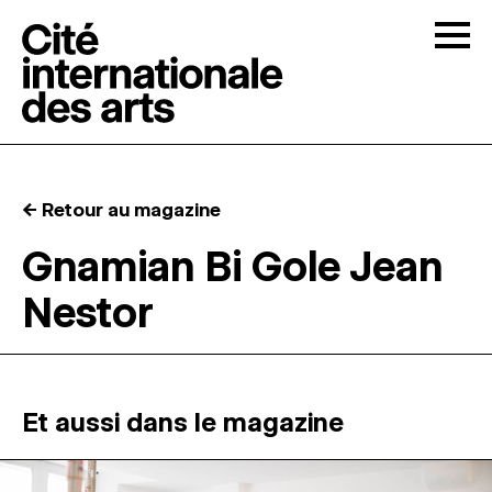
Skip to content
Togg
APPELS À CANDIDATURES
← Retour au magazine
LA CITÉ
↓
Gnamian Bi Gole Jean
Nestor
RÉSIDENCES
↓
ATELIERS OUVERTS
Et aussi dans le magazine
PROGRAMMATION