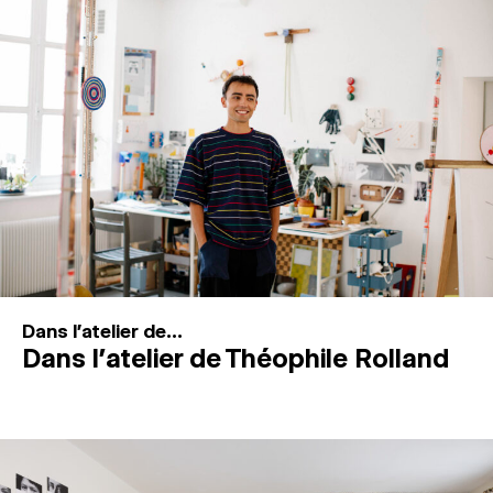
MAGAZINE
ESPACES DE PRATIQUE ARTISTIQUE
↓
Recherche
Connexion
↓
Dans l'atelier de...
Dans l’atelier de Théophile Rolland