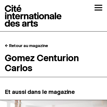
Skip to content
Togg
APPELS À CANDIDATURES
← Retour au magazine
LA CITÉ
↓
Gomez Centurion
Carlos
RÉSIDENCES
↓
ATELIERS OUVERTS
Et aussi dans le magazine
PROGRAMMATION