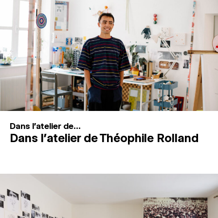
MAGAZINE
ESPACES DE PRATIQUE ARTISTIQUE
↓
Recherche
Connexion
↓
Dans l'atelier de...
Dans l’atelier de Théophile Rolland