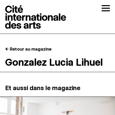
Skip to content
Togg
APPELS À CANDIDATURES
← Retour au magazine
LA CITÉ
↓
Gonzalez Lucia Lihuel
RÉSIDENCES
↓
ATELIERS OUVERTS
Et aussi dans le magazine
PROGRAMMATION