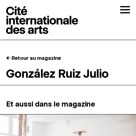
Skip to content
Togg
APPELS À CANDIDATURES
← Retour au magazine
LA CITÉ
↓
González Ruiz Julio
RÉSIDENCES
↓
ATELIERS OUVERTS
Et aussi dans le magazine
PROGRAMMATION