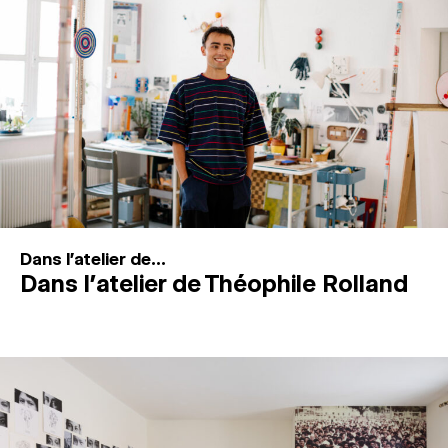
MAGAZINE
ESPACES DE PRATIQUE ARTISTIQUE
↓
Recherche
Connexion
↓
Dans l'atelier de...
Dans l’atelier de Théophile Rolland