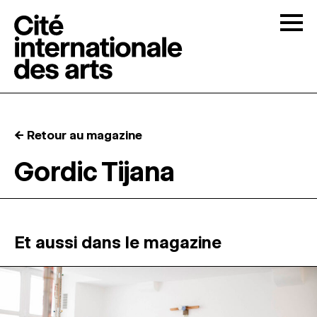
Skip to content
Togg
APPELS À CANDIDATURES
← Retour au magazine
LA CITÉ
↓
Gordic Tijana
RÉSIDENCES
↓
ATELIERS OUVERTS
Et aussi dans le magazine
PROGRAMMATION