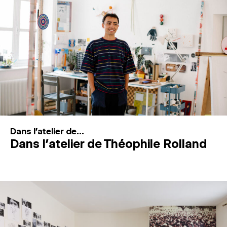
MAGAZINE
ESPACES DE PRATIQUE ARTISTIQUE
↓
Recherche
Connexion
↓
Dans l'atelier de...
Dans l’atelier de Théophile Rolland