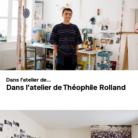
MAGAZINE
ESPACES DE PRATIQUE ARTISTIQUE
↓
Recherche
Connexion
↓
Dans l'atelier de...
Dans l’atelier de Théophile Rolland