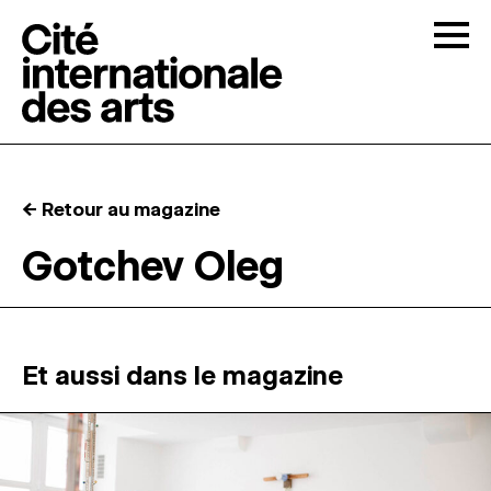
Skip to content
Togg
APPELS À CANDIDATURES
← Retour au magazine
LA CITÉ
↓
Gotchev Oleg
RÉSIDENCES
↓
ATELIERS OUVERTS
Et aussi dans le magazine
PROGRAMMATION