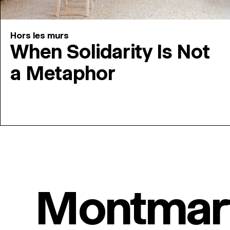
Hors les murs
When Solidarity Is Not
a Metaphor
Montmar